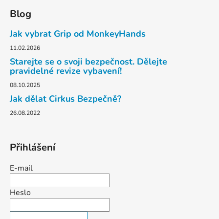
á
Blog
p
a
Jak vybrat Grip od MonkeyHands
t
11.02.2026
í
Starejte se o svoji bezpečnost. Dělejte
pravidelné revize vybavení!
08.10.2025
Jak dělat Cirkus Bezpečně?
26.08.2022
Přihlášení
E-mail
Heslo