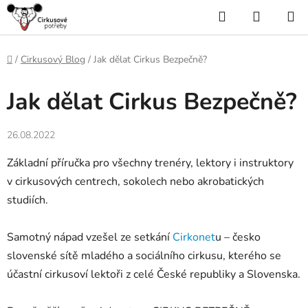
Přejít
Hledat
NÁKUP
na
KOŠÍK
obsah
Domů
/
Cirkusový Blog
/
Jak dělat Cirkus Bezpečně?
Jak dělat Cirkus Bezpečně?
26.08.2022
Základní příručka pro všechny trenéry, lektory i instruktory
v cirkusových centrech, sokolech nebo akrobatických
studiích.
Samotný nápad vzešel ze setkání
Cirkonet
u – česko
slovenské sítě mladého a sociálního cirkusu, kterého se
účastní cirkusoví lektoři z celé České republiky a Slovenska.