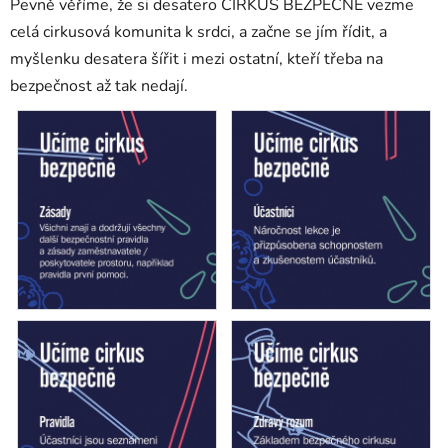
Pevně věříme, že si desatero CIRKUS BEZPEČNĚ vezme
celá cirkusová komunita k srdci, a začne se jím řídit, a
myšlenku desatera šířit i mezi ostatní, kteří třeba na
bezpečnost až tak nedají.