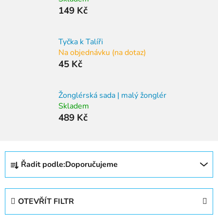
149 Kč
Tyčka k Talíři
Na objednávku (na dotaz)
45 Kč
Žonglérská sada | malý žonglér
Skladem
489 Kč
Ř
Řadit podle:
Doporučujeme
a
z
e
OTEVŘÍT FILTR
n