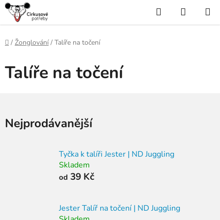
Přejít
Hledat
NÁKUP
na
KOŠÍK
obsah
Domů
/
Žonglování
/
Talíře na točení
Talíře na točení
Nejprodávanější
Tyčka k talíři Jester | ND Juggling
Skladem
39 Kč
od
Jester Talíř na točení | ND Juggling
Skladem