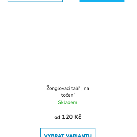
Žonglovací talíř | na
točení
Skladem
120 Kč
od
VYBRAT VARIANTU