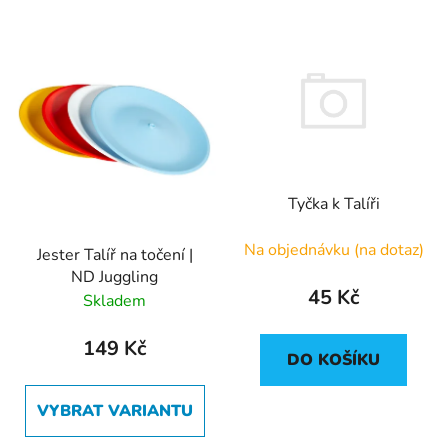
í
V
p
ý
r
p
o
i
d
s
u
p
k
r
t
Tyčka k Talíři
o
ů
d
Na objednávku (na dotaz)
Jester Talíř na točení |
u
ND Juggling
k
45 Kč
Skladem
t
ů
149 Kč
DO KOŠÍKU
VYBRAT VARIANTU