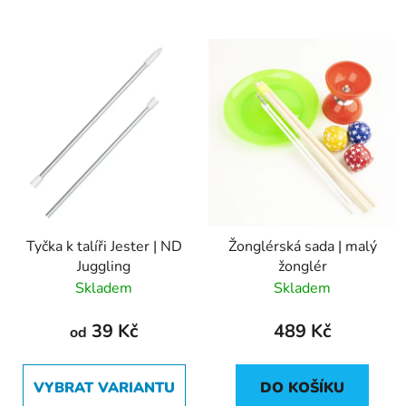
Tyčka k talíři Jester | ND
Žonglérská sada | malý
Juggling
žonglér
Skladem
Skladem
39 Kč
489 Kč
od
VYBRAT VARIANTU
DO KOŠÍKU