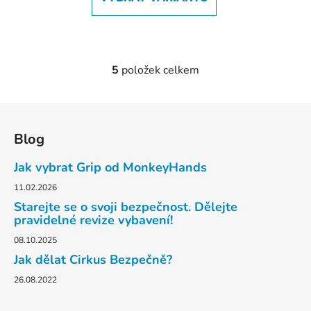
5
položek celkem
O
v
l
Z
á
á
d
Blog
p
a
a
Jak vybrat Grip od MonkeyHands
c
t
í
11.02.2026
p
í
Starejte se o svoji bezpečnost. Dělejte
r
pravidelné revize vybavení!
v
08.10.2025
k
y
Jak dělat Cirkus Bezpečně?
v
26.08.2022
ý
p