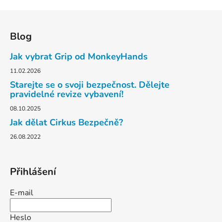
v
l
Z
á
á
d
Blog
p
a
a
Jak vybrat Grip od MonkeyHands
c
t
í
11.02.2026
p
í
Starejte se o svoji bezpečnost. Dělejte
r
pravidelné revize vybavení!
v
08.10.2025
k
y
Jak dělat Cirkus Bezpečně?
v
26.08.2022
ý
p
i
Přihlášení
s
u
E-mail
Heslo