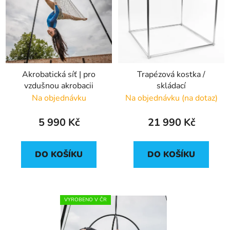
s
u
p
k
r
t
o
ů
d
Akrobatická síť | pro
Trapézová kostka /
u
vzdušnou akrobacii
skládací
k
Na objednávku
Na objednávku (na dotaz)
t
ů
5 990 Kč
21 990 Kč
DO KOŠÍKU
DO KOŠÍKU
VYROBENO V ČR