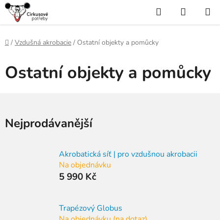
Přejít
Hledat
NÁKUP
na
KOŠÍK
obsah
Domů
/
Vzdušná akrobacie
/
Ostatní objekty a pomůcky
Ostatní objekty a pomůcky
Nejprodávanější
Akrobatická síť | pro vzdušnou akrobacii
Na objednávku
5 990 Kč
Trapézový Globus
Na objednávku (na dotaz)