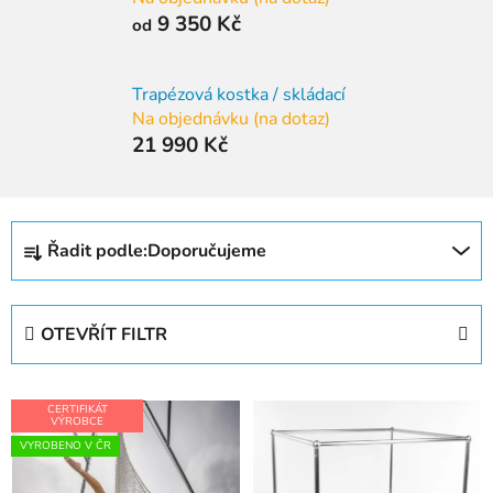
9 350 Kč
od
Trapézová kostka / skládací
Na objednávku (na dotaz)
21 990 Kč
Ř
Řadit podle:
Doporučujeme
a
z
e
OTEVŘÍT FILTR
n
í
V
p
CERTIFIKÁT
ý
VÝROBCE
r
VYROBENO V ČR
p
o
i
d