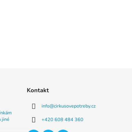
Kontakt
info
@
cirkusovepotreby.cz
ínkám
 jiné
+420 608 484 360