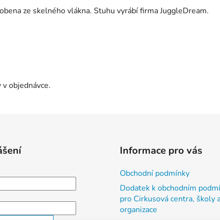
yrobena ze skelného vlákna. Stuhu vyrábí firma JuggleDream.
 v objednávce.
ášení
Informace pro vás
Obchodní podmínky
Dodatek k obchodním podm
pro Cirkusová centra, školy a
organizace