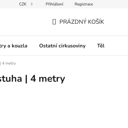
CZK
Přihlášení
Registrace
any osobních údajů
Vrácení či výměna zboží
Kontakt
PRÁZDNÝ KOŠÍK
NÁKUPNÍ
KOŠÍK
try a kouzla
Ostatní cirkusoviny
TěloCIRK
| 4 metry
tuha | 4 metry