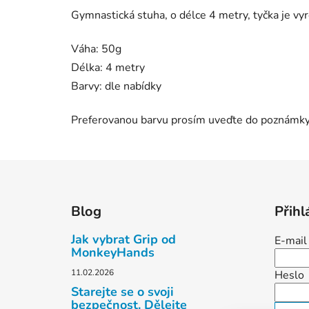
Gymnastická stuha, o délce 4 metry, tyčka je v
Váha: 50g
Délka: 4 metry
Barvy: dle nabídky
Preferovanou barvu prosím uveďte do poznámky
Z
á
Blog
Přihl
p
a
Jak vybrat Grip od
E-mail
t
MonkeyHands
í
11.02.2026
Heslo
Starejte se o svoji
bezpečnost. Dělejte