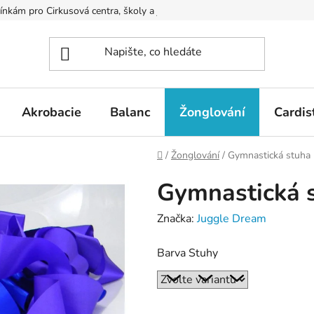
kám pro Cirkusová centra, školy a jiné organizace
Podmínky ochr
Akrobacie
Balanc
Žonglování
Cardis
Domů
/
Žonglování
/
Gymnastická stuha 
Gymnastická s
Značka:
Juggle Dream
Barva Stuhy