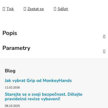
Tisk
Zeptat se
Sdílet
Popis
Parametry
Z
á
Blog
p
a
Jak vybrat Grip od MonkeyHands
t
11.02.2026
í
Starejte se o svoji bezpečnost. Dělejte
pravidelné revize vybavení!
08.10.2025