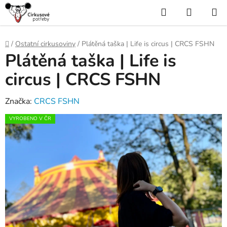
Přejít
Hledat
NÁKUP
na
KOŠÍK
obsah
Domů
/
Ostatní cirkusoviny
/
Plátěná taška | Life is circus | CRCS FSHN
Plátěná taška | Life is
circus | CRCS FSHN
Značka:
CRCS FSHN
VYROBENO V ČR