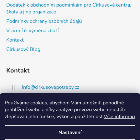
Dodatek k obchodním podmínkám pro Cirkusová centra,
školy a jiné organizace
Podmínky ochrany osobních údajů
Vrácení či výměna zboží
Kontakt
Cirkusový Blog
Kontakt
info
@
cirkusovepotreby.cz
+420 608 484 360
Používáme cookies, abychom Vám umožnili pohodlné
prohlížení webu a díky analýze provozu webu neustále
zlepšovali jeho funkce, výkon a použitelnost.
Více informací
Nastavení