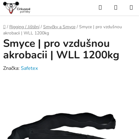
Přejít
Hledat
NÁKUP
na
KOŠÍK
obsah
Domů
/
Rigging / Jištění
/
Smyčky a Smyce
/
Smyce | pro vzdušnou
akrobacii | WLL 1200kg
Smyce | pro vzdušnou
akrobacii | WLL 1200kg
Značka:
Safetex