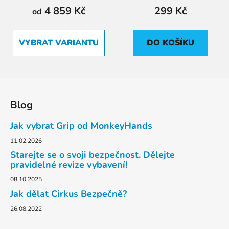
4 859 Kč
299 Kč
od
VYBRAT VARIANTU
DO KOŠÍKU
Z
á
Blog
p
a
Jak vybrat Grip od MonkeyHands
t
11.02.2026
í
Starejte se o svoji bezpečnost. Dělejte
pravidelné revize vybavení!
08.10.2025
Jak dělat Cirkus Bezpečně?
26.08.2022