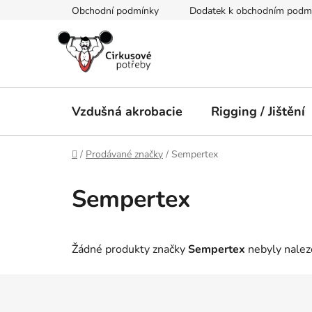
Přejít
Obchodní podmínky
Dodatek k obchodním podmín
na
obsah
Vzdušná akrobacie
Rigging / Jištění
Domů
/
Prodávané značky
/
Sempertex
Sempertex
Žádné produkty značky
Sempertex
nebyly naleze
Z