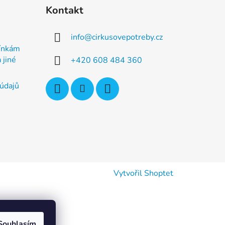
Kontakt
info
@
cirkusovepotreby.cz
ínkám
 jiné
+420 608 484 360
údajů
Vytvořil Shoptet
Souhlasím