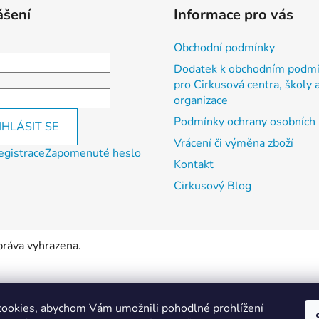
ášení
Informace pro vás
Obchodní podmínky
Dodatek k obchodním podm
pro Cirkusová centra, školy a
organizace
Podmínky ochrany osobních 
IHLÁSIT SE
Vrácení či výměna zboží
egistrace
Zapomenuté heslo
Kontakt
Cirkusový Blog
práva vyhrazena.
ookies, abychom Vám umožnili pohodlné prohlížení