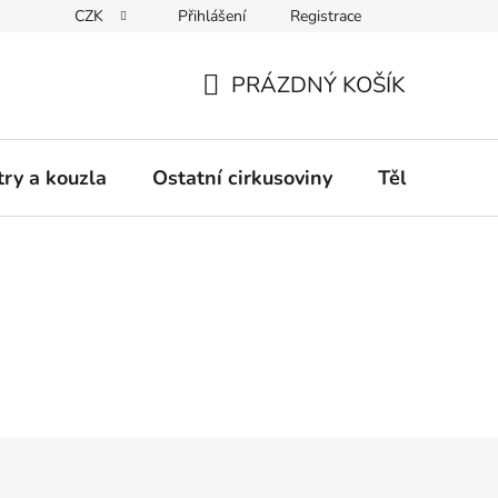
CZK
Přihlášení
Registrace
any osobních údajů
Vrácení či výměna zboží
Kontakt
PRÁZDNÝ KOŠÍK
NÁKUPNÍ
KOŠÍK
try a kouzla
Ostatní cirkusoviny
TěloCIRK