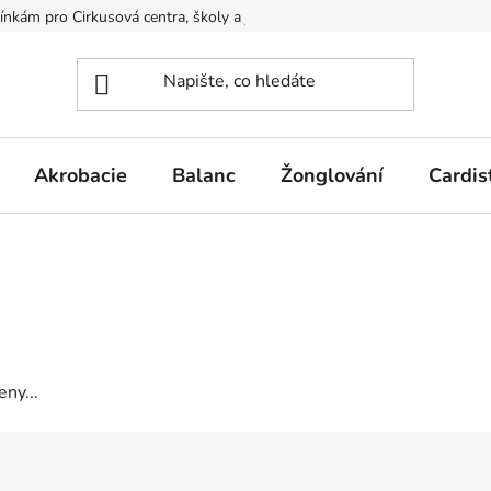
kám pro Cirkusová centra, školy a jiné organizace
Podmínky ochr
Akrobacie
Balanc
Žonglování
Cardis
ny...