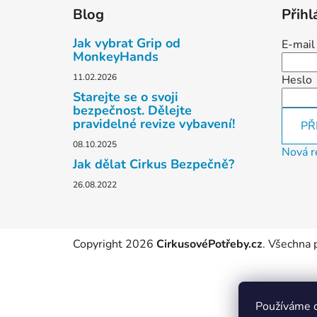
á
Blog
Přihl
p
a
Jak vybrat Grip od
E-mail
t
MonkeyHands
í
11.02.2026
Heslo
Starejte se o svoji
bezpečnost. Dělejte
pravidelné revize vybavení!
PŘ
08.10.2025
Nová r
Jak dělat Cirkus Bezpečně?
26.08.2022
Copyright 2026
CirkusovéPotřeby.cz
. Všechna 
Používáme c