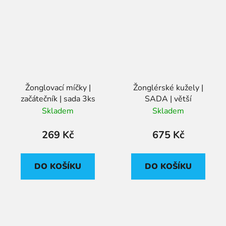
Žonglovací míčky |
Žonglérské kužely |
začátečník | sada 3ks
SADA | větší
Skladem
Skladem
269 Kč
675 Kč
DO KOŠÍKU
DO KOŠÍKU