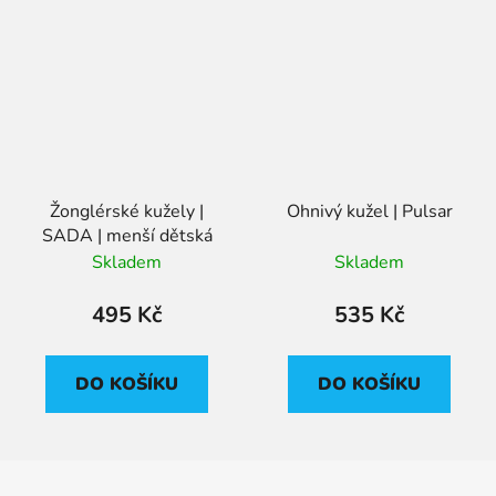
Žonglérské kužely |
Ohnivý kužel | Pulsar
SADA | menší dětská
Skladem
Skladem
495 Kč
535 Kč
DO KOŠÍKU
DO KOŠÍKU
Z