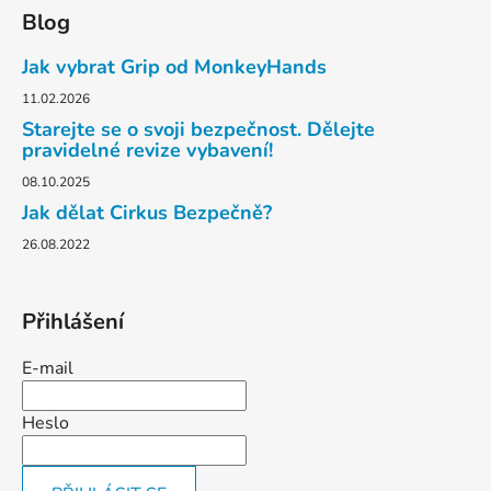
á
Blog
p
a
Jak vybrat Grip od MonkeyHands
t
11.02.2026
í
Starejte se o svoji bezpečnost. Dělejte
pravidelné revize vybavení!
08.10.2025
Jak dělat Cirkus Bezpečně?
26.08.2022
Přihlášení
E-mail
Heslo