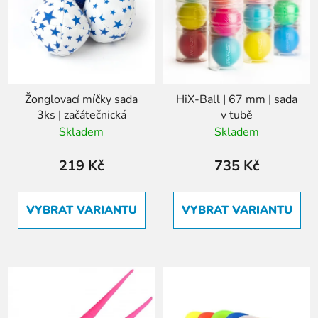
Žonglovací míčky sada
HiX-Ball | 67 mm | sada
3ks | začátečnická
v tubě
Skladem
Skladem
219 Kč
735 Kč
VYBRAT VARIANTU
VYBRAT VARIANTU