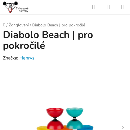
Přejít
Hledat
NÁKUP
na
KOŠÍK
obsah
Domů
/
Žonglování
/
Diabolo Beach | pro pokročilé
Diabolo Beach | pro
pokročilé
Značka:
Henrys