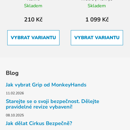
Skladem
Skladem
210 Kč
1 099 Kč
VYBRAT VARIANTU
VYBRAT VARIANTU
Z
á
Blog
p
a
Jak vybrat Grip od MonkeyHands
t
11.02.2026
í
Starejte se o svoji bezpečnost. Dělejte
pravidelné revize vybavení!
08.10.2025
Jak dělat Cirkus Bezpečně?