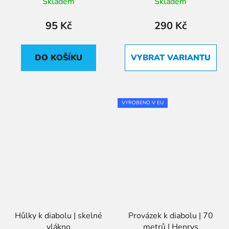
Skladem
Skladem
95 Kč
290 Kč
DO KOŠÍKU
VYBRAT VARIANTU
VYROBENO V EU
Hůlky k diabolu | skelné
Provázek k diabolu | 70
vlákno
metrů | Henrys