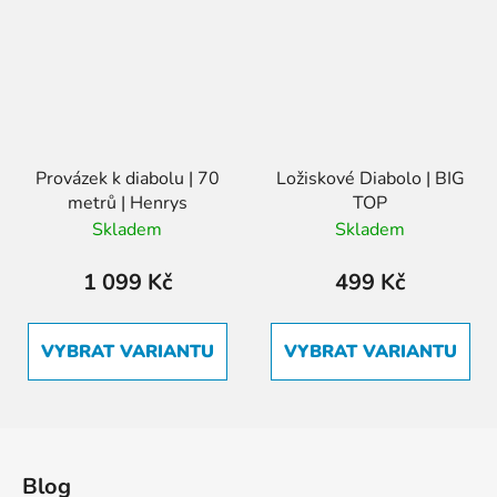
Provázek k diabolu | 70
Ložiskové Diabolo | BIG
metrů | Henrys
TOP
Skladem
Skladem
1 099 Kč
499 Kč
VYBRAT VARIANTU
VYBRAT VARIANTU
Z
á
Blog