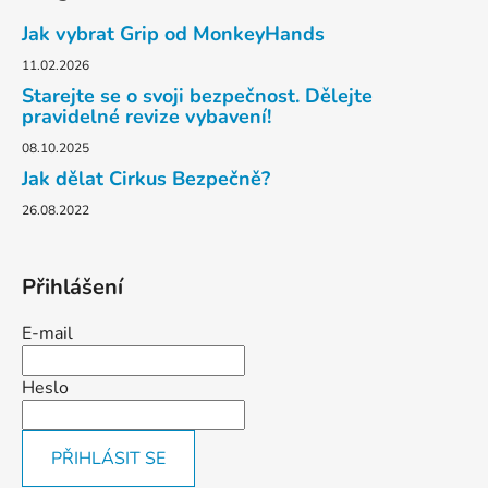
p
a
Jak vybrat Grip od MonkeyHands
t
11.02.2026
í
Starejte se o svoji bezpečnost. Dělejte
pravidelné revize vybavení!
08.10.2025
Jak dělat Cirkus Bezpečně?
26.08.2022
Přihlášení
E-mail
Heslo
PŘIHLÁSIT SE