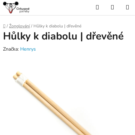
Přejít
Hledat
NÁKUP
na
KOŠÍK
obsah
Domů
/
Žonglování
/
Hůlky k diabolu | dřevěné
Hůlky k diabolu | dřevěné
Značka:
Henrys