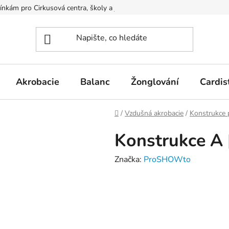
kám pro Cirkusová centra, školy a jiné organizace
Podmínky ochr
Akrobacie
Balanc
Žonglování
Cardis
Domů
/
Vzdušná akrobacie
/
Konstrukce 
Konstrukce A 
Značka:
ProSHOWto