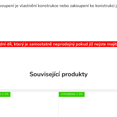
koupení je vlastnění konstrukce nebo zakoupení ke konstrukci 
dní díl, který je samostatně neprodejný pokud již nejste maj
Související produkty
 V ČR
VYROBENO V ČR