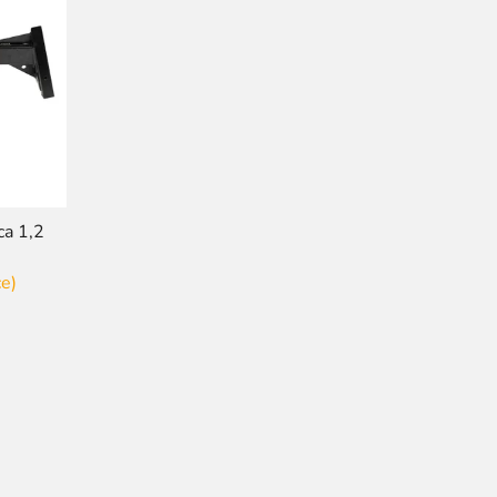
ca 1,2
e)