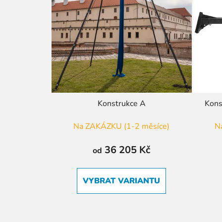
Konstrukce A
Kons
Na ZAKÁZKU (1-2 měsíce)
N
36 205 Kč
od
VYBRAT VARIANTU