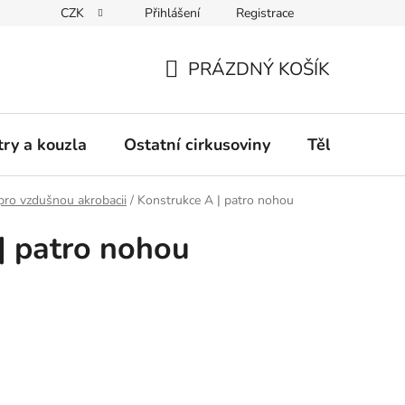
CZK
Přihlášení
Registrace
any osobních údajů
Vrácení či výměna zboží
Kontakt
PRÁZDNÝ KOŠÍK
NÁKUPNÍ
KOŠÍK
try a kouzla
Ostatní cirkusoviny
TěloCIRK
pro vzdušnou akrobacii
/
Konstrukce A | patro nohou
| patro nohou