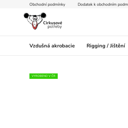
Přejít
Obchodní podmínky
Dodatek k obchodním podmín
na
obsah
Vzdušná akrobacie
Rigging / Jištění
VYROBENO V ČR