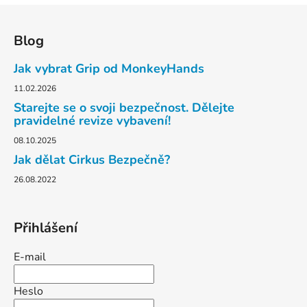
Z
á
Blog
p
a
Jak vybrat Grip od MonkeyHands
t
11.02.2026
í
Starejte se o svoji bezpečnost. Dělejte
pravidelné revize vybavení!
08.10.2025
Jak dělat Cirkus Bezpečně?
26.08.2022
Přihlášení
E-mail
Heslo