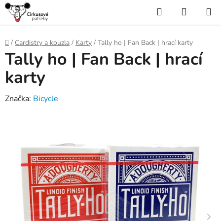
Přejít
Hledat
NÁKUP
na
KOŠÍK
obsah
Domů
/
Cardistry a kouzla
/
Karty
/
Tally ho | Fan Back | hrací karty
Tally ho | Fan Back | hrací
karty
Značka:
Bicycle