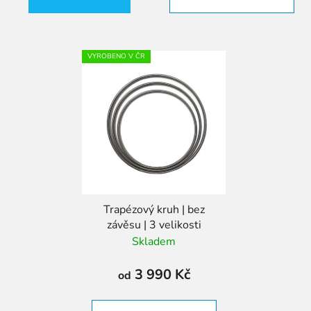
VYROBENO V ČR
Trapézový kruh | bez
závěsu | 3 velikosti
Skladem
3 990 Kč
od