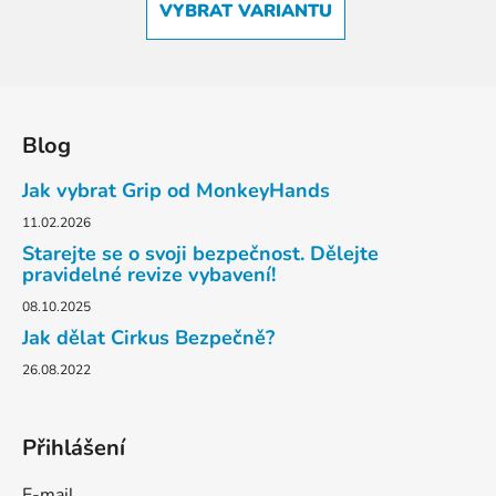
VYBRAT VARIANTU
Z
á
Blog
p
a
Jak vybrat Grip od MonkeyHands
t
11.02.2026
í
Starejte se o svoji bezpečnost. Dělejte
pravidelné revize vybavení!
08.10.2025
Jak dělat Cirkus Bezpečně?
26.08.2022
Přihlášení
E-mail