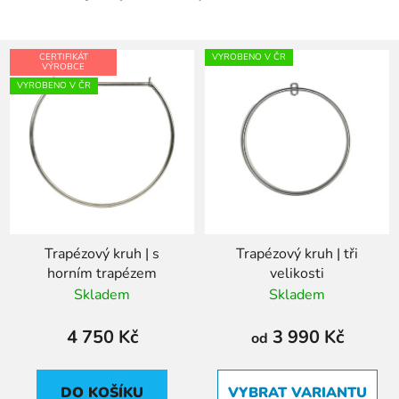
CERTIFIKÁT
VYROBENO V ČR
VÝROBCE
VYROBENO V ČR
Trapézový kruh | s
Trapézový kruh | tři
horním trapézem
velikosti
Skladem
Skladem
4 750 Kč
3 990 Kč
od
DO KOŠÍKU
VYBRAT VARIANTU