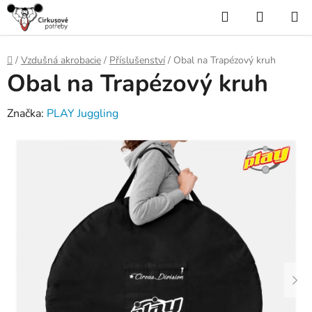
Přejít
Hledat
NÁKUP
na
KOŠÍK
obsah
Domů
/
Vzdušná akrobacie
/
Příslušenství
/
Obal na Trapézový kruh
Obal na Trapézový kruh
Značka:
PLAY Juggling