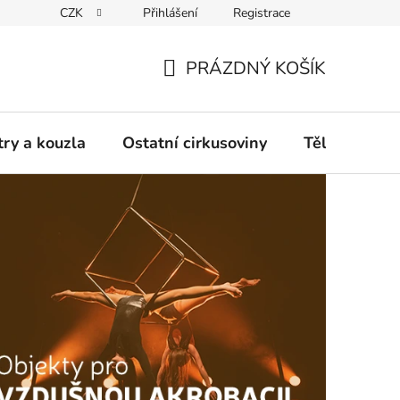
CZK
Přihlášení
Registrace
any osobních údajů
Vrácení či výměna zboží
Kontakt
PRÁZDNÝ KOŠÍK
NÁKUPNÍ
KOŠÍK
try a kouzla
Ostatní cirkusoviny
TěloCIRK