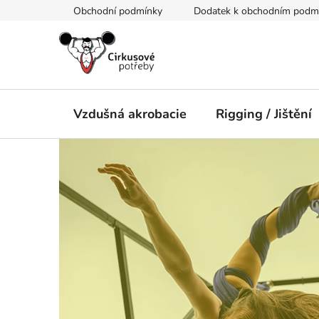
Přejít
Obchodní podmínky
Dodatek k obchodním podmín
na
obsah
Vzdušná akrobacie
Rigging / Jištění