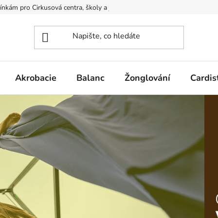
kám pro Cirkusová centra, školy a jiné organizace
Podmínky ochr
Akrobacie
Balanc
Žonglování
Cardis